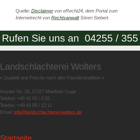
Quelle:
Disclaimer
von eRecht24, dem Portal zum
Internetrecht von
Rechtsanwalt
Sören Siebert.
Rufen Sie uns an 04255 / 355
Landschlachterei Wolters
« Qualität und Frische nach alter Familientradition »
Hoyaer Str. 16, 27327 Martfeld / Loge
Telefon: +49 42 55 / 3 55
Telefax: +49 42 55 / 12 11
Email:
info@landschlachterei-wolters.de
Startseite