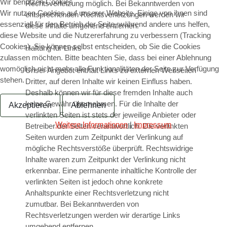
Wir benutzen Cookies
Rechtsverletzung möglich. Bei Bekanntwerden von
Wir nutzen Cookies auf unserer Website. Einige von ihnen sind
entsprechenden Rechtsverletzungen werden wir
essenziell für den Betrieb der Seite, während andere uns helfen,
diese Inhalte umgehend entfernen.
diese Website und die Nutzererfahrung zu verbessern (Tracking
Cookies). Sie können selbst entscheiden, ob Sie die Cookies
Haftung für Links
zulassen möchten. Bitte beachten Sie, dass bei einer Ablehnung
womöglich nicht mehr alle Funktionalitäten der Seite zur Verfügung
Unser Angebot enthält Links zu externen Webseiten
stehen.
Dritter, auf deren Inhalte wir keinen Einfluss haben.
Deshalb können wir für diese fremden Inhalte auch
keine Gewähr übernehmen. Für die Inhalte der
Akzeptieren
Ablehnen
verlinkten Seiten ist stets der jeweilige Anbieter oder
Weitere Informationen
|
Impressum
Betreiber der Seiten verantwortlich. Die verlinkten
Seiten wurden zum Zeitpunkt der Verlinkung auf
mögliche Rechtsverstöße überprüft. Rechtswidrige
Inhalte waren zum Zeitpunkt der Verlinkung nicht
erkennbar. Eine permanente inhaltliche Kontrolle der
verlinkten Seiten ist jedoch ohne konkrete
Anhaltspunkte einer Rechtsverletzung nicht
zumutbar. Bei Bekanntwerden von
Rechtsverletzungen werden wir derartige Links
umgehend entfernen.